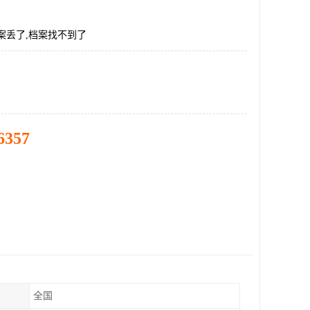
案丢了,档案找不到了
6357
全国