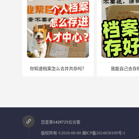
共存吗？
我能自己去存档案吗？
档案问
您是第
1429725
位访客
版权所有 ©2026-08-09
湘ICP备2024058109号-1