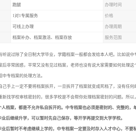
跑腿
办理时间
1对1专属服务
价格
可线上办理
办理周期
档案补办、档案激活、档案存放
服务范围
有听说过除了全日制大学毕业，学籍档案一般都会发给本人吧。比如说中
案后非常困惑，平常又没有见过档案，老师也没有说大家需要如何处理这个
绍中专档案的处理方法。
自己手上一定不要将档案拆开，一旦拆开了档案就变成死档了，没有任何的
重新找学校审核密封的，很多学校是不会帮你处理档案密封的问题。所以
于个人档案，都是不允许私自拆开的。中专档案也必须是密封的、完整的，
专毕业后继续升学，可以暂时先自己保存，等开学再提交到大学学校。
专毕业后暂时不考虑继续上学的，中专档案一定要及时存入人才中心，不要