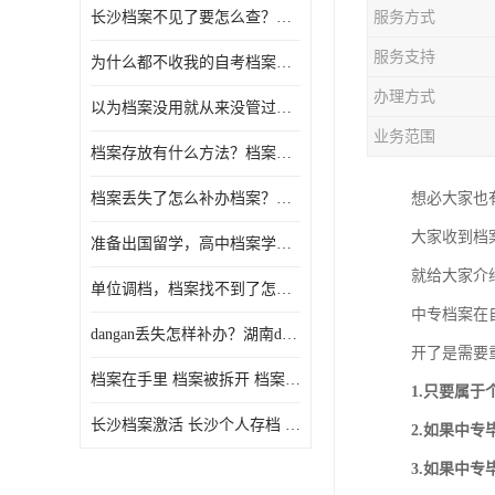
长沙档案不见了要怎么查？档案查询 档案补办
服务方式
服务支持
为什么都不收我的自考档案？自考档案怎么存档？
办理方式
以为档案没用就从来没管过，现在要用档案该怎么办？
业务范围
档案存放有什么方法？档案在手里为什么不能用
档案丢失了怎么补办档案？湖南档案补办 档案补办方法
想必大家也
大家收到档
准备出国留学，高中档案学校发给我了怎么办？
就给大家介
单位调档，档案找不到了怎么办？
中专档案在
dangan丢失怎样补办？湖南dangan丢失补办流程介绍！
开了是需要
档案在手里 档案被拆开 档案补办 档案问题一站式服务
1.只要属
长沙档案激活 长沙个人存档 长沙档案存档
2.如果中
3.如果中