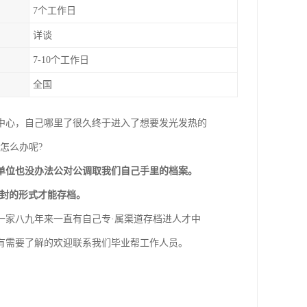
7个工作日
详谈
7-10个工作日
全国
中心，自己哪里了很久终于进入了想要发光发热的
怎么办呢?
单位也没办法公对公调取我们自己手里的档案。
密封的形式才能存档。
一家八九年来一直有自己专·属渠道存档进人才中
有需要了解的欢迎联系我们毕业帮工作人员。