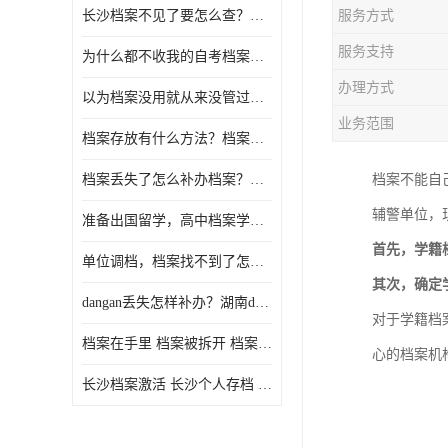
长沙档案不见了要怎么查？档案查询 档案补办
服务方式
服务支持
为什么都不收我的自考档案？自考档案怎么存档？
办理方式
以为档案没用就从来没管过，现在要用档案该怎么办？
业务范围
档案存放有什么方法？档案在手里为什么不能用
档案丢失了怎么补办档案？湖南档案补办 档案补办方法
档案不能自
辅警单位，
准备出国留学，高中档案学校发给我了怎么办？
首先，学籍
单位调档，档案找不到了怎么办？
其次，确定
dangan丢失怎样补办？湖南dangan丢失补办流程介绍！
对于学籍档
档案在手里 档案被拆开 档案补办 档案问题一站式服务
心的档案机
长沙档案激活 长沙个人存档 长沙档案存档