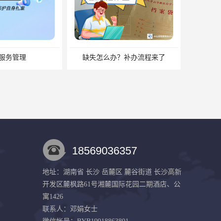
服务管理
缺失怎么办？补办流程来了
18569036357
地址：湖南省 长沙 岳麓区 麓谷街道 长沙高新
开发区麓枫路61号湘麓国际花园二期酒店、公
湖南档案激活需要注意什么？档案激活 档案存放
档案存放有什么方法？档案在手里为什么不能用
寓1426
联系人：邓娟
女士