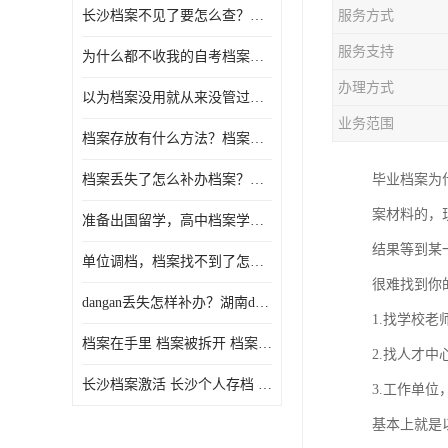
长沙档案不见了要怎么查？档案查询 档案补办
服务方式
服务支持
为什么都不收我的自考档案？自考档案怎么存档？
办理方式
以为档案没用就从来没管过，现在要用档案该怎么办？
业务范围
档案存放有什么方法？档案在手里为什么不能用
档案丢失了怎么补办档案？湖南档案补办 档案补办方法
毕业档案为
案材料的，
准备出国留学，高中档案学校发给我了怎么办？
结果等到某
单位调档，档案找不到了怎么办？
很难找到你
dangan丢失怎样补办？湖南dangan丢失补办流程介绍！
1.找学校
档案在手里 档案被拆开 档案补办 档案问题一站式服务
2.找人才
长沙档案激活 长沙个人存档 长沙档案存档
3.工作单
基本上就是