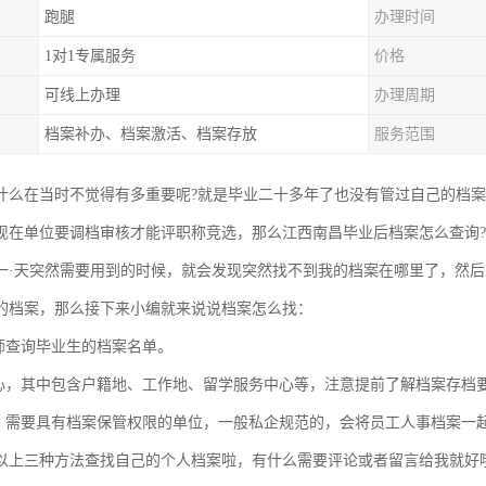
跑腿
办理时间
1对1专属服务
价格
可线上办理
办理周期
档案补办、档案激活、档案存放
服务范围
什么在当时不觉得有多重要呢?就是毕业二十多年了也没有管过自己的档
现在单位要调档审核才能评职称竞选，那么江西南昌毕业后档案怎么查询?
一·天突然需要用到的时候，就会发现突然找不到我的档案在哪里了，然
的档案，那么接下来小编就来说说档案怎么找：
老师查询毕业生的档案名单。
中心，其中包含户籍地、工作地、留学服务中心等，注意提前了解档案存档
位，需要具有档案保管权限的单位，一般私企规范的，会将员工人事档案一
以上三种方法查找自己的个人档案啦，有什么需要评论或者留言给我就好