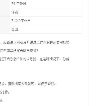
7个工作日
详谈
7-10个工作日
全国
案，应该说以前就没听说过工作评职称还要审核档
江西南昌档案去哪里查询?
后就开始急急忙忙的去寻找，在这种情况下，你就
要求，猜测档案大致发现，以便于查找。
起托管。
哦。