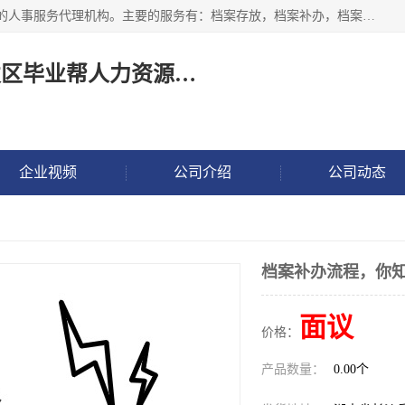
长沙毕业帮人力资源咨询有限责任公司是一家拥有8年多经验的人事服务代理机构。主要的服务有：档案存放，档案补办，档案激活，档案查询，档案查找，档案托管，档案调取，档案异地代办，档案异常处理 等；提供毕业档案处理、人事档案服务、商务代理代办、个人档案等服务，同时办事过程全程与客户沟通，确保真实、安全、可靠！
长沙高新技术产业开发区毕业帮人力资源咨询有限责任公司
企业视频
公司介绍
公司动态
档案补办流程，你
面议
价格：
产品数量：
0.00个