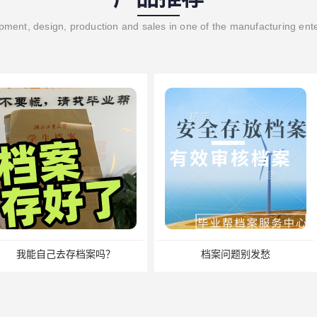
ment, design, production and sales in one of the manufacturing ent
档案吗？
档案问题别发愁
档案