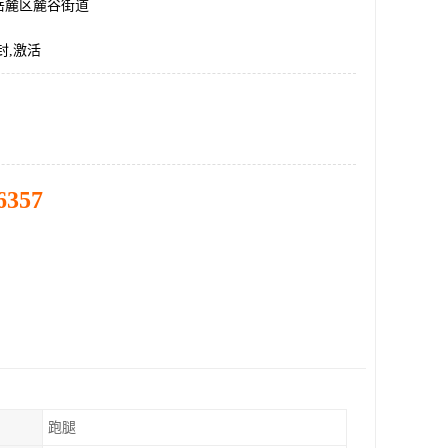
岳麓区麓谷街道
封,激活
6357
跑腿