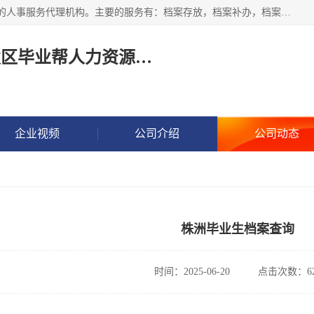
长沙毕业帮人力资源咨询有限责任公司是一家拥有8年多经验的人事服务代理机构。主要的服务有：档案存放，档案补办，档案激活，档案查询，档案查找，档案托管，档案调取，档案异地代办，档案异常处理 等；提供毕业档案处理、人事档案服务、商务代理代办、个人档案等服务，同时办事过程全程与客户沟通，确保真实、安全、可靠！
长沙高新技术产业开发区毕业帮人力资源咨询有限责任公司
企业视频
公司介绍
公司动态
株洲毕业生档案查询
时间：2025-06-20
点击次数：62