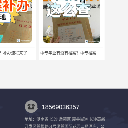
中专毕业有没有档案？中专档案应该如何管理？
18569036357
地址：湖南省 长沙 岳麓区 麓谷街道 长沙高新
开发区麓枫路61号湘麓国际花园二期酒店、公