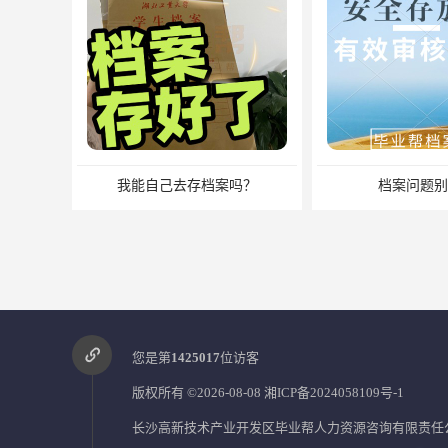
去存档案吗？
档案问题别发愁
您是第
1425017
位访客
版权所有 ©2026-08-08
湘ICP备2024058109号-1
长沙高新技术产业开发区毕业帮人力资源咨询有限责任