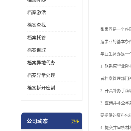
档案激活
档案查找
张家界是一个座
档案托管
造学业的基本条
档案调取
毕业生补办是一
档案异地代办
1. 联系原毕
档案异常处理
者档案管理部门
档案拆开密封
2. 开具补办
3. 查询并补
要提供的资料包
公司动态
更多
4. 提交并审