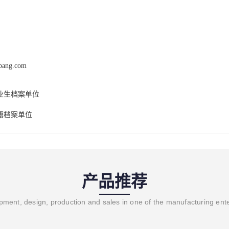
ebang.com
业生档案单位
籍档案单位
产品推荐
ment, design, production and sales in one of the manufacturing ent