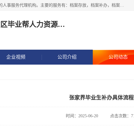
长沙毕业帮人力资源咨询有限责任公司是一家拥有8年多经验的人事服务代理机构。主要的服务有：档案存放，档案补办，档案激活，档案查询，档案查找，档案托管，档案调取，档案异地代办，档案异常处理 等；提供毕业档案处理、人事档案服务、商务代理代办、个人档案等服务，同时办事过程全程与客户沟通，确保真实、安全、可靠！
长沙高新技术产业开发区毕业帮人力资源咨询有限责任公司
企业视频
公司介绍
公司动态
张家界毕业生补办具体流程
时间：2025-06-20
点击次数：71