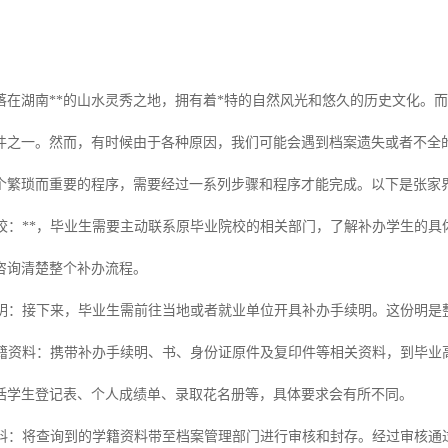
落在湖南**的山水灵秀之地，拥有着*特的自然风光和悠久的历史文化。
件之一。然而，有时候由于各种原因，我们可能会遇到档案遗失或者不全
个繁琐而重要的程序，需要经过一系列步骤和程序才能完成。以下是张家
业院校：**，毕业生需要主动联系原毕业院校的相关部门，了解补办学生的
咨询清楚整个补办流程。
手续明：接下来，毕业生需前往当地或者就业单位开具补办手续明。这份明
全学籍资料：携带补办手续明、书、身份证原件及复印件等相关资料，到毕
括学生登记表、个人成绩单、录取花名册等，具体要求会有所不同。
核材料：将查询到的学籍资料带至档案管理部门进行审核和封存。经过审核