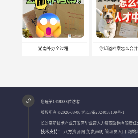
你知道档案怎么合并共存吗？
我能自己去存
您是第
1419833
位访客
版权所有 ©2026-08-06
湘ICP备2024058109号-1
长沙高新技术产业开发区毕业帮人力资源咨询有限责任
技术支持：
八方资源网
免责声明
管理员入口
网站
中专毕业有没有档案？中专档案应该如何管理？