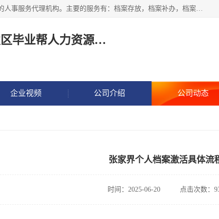
长沙毕业帮人力资源咨询有限责任公司是一家拥有8年多经验的人事服务代理机构。主要的服务有：档案存放，档案补办，档案激活，档案查询，档案查找，档案托管，档案调取，档案异地代办，档案异常处理 等；提供毕业档案处理、人事档案服务、商务代理代办、个人档案等服务，同时办事过程全程与客户沟通，确保真实、安全、可靠！
长沙高新技术产业开发区毕业帮人力资源咨询有限责任公司
企业视频
公司介绍
公司动态
张家界个人档案激活具体流
时间：2025-06-20
点击次数：93