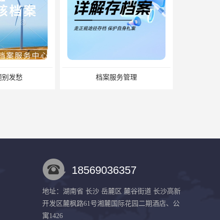
服务管理
缺失怎么办？补办流程来了
18569036357
地址：湖南省 长沙 岳麓区 麓谷街道 长沙高新
开发区麓枫路61号湘麓国际花园二期酒店、公
湖南档案激活需要注意什么？档案激活 档案存放
档案存放有什么方法？档案在手里为什么不能用
寓1426