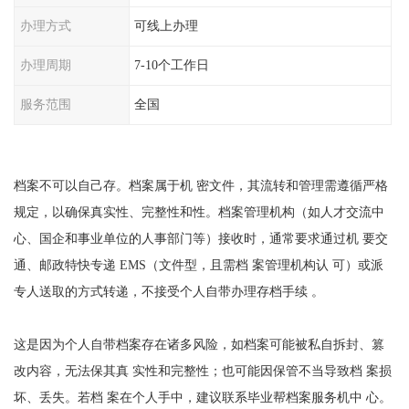
办理方式
可线上办理
办理周期
7-10个工作日
服务范围
全国
档案
不可以自己存
。档案属于机 密文件，其流转和管理需遵循严格
规定，以确保真实性、完整性和性。档案管理机构（如人才交流中
心、国企和事业单位的人事部门等）接收时，通常要求通过机 要交
通、邮政特快专递 EMS（文件型，且需档 案管理机构认 可）或派
专人送取的方式转递，不接受个人自带办理存档手续 。
这是因为个人自带档案存在诸多风险，如档案可能被私自拆封、篡
改内容，无法保其真 实性和完整性；也可能因保管不当导致档 案损
坏、丢失。若档 案在个人手中，建议联系毕业帮
档案服务机中 心
。